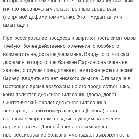
который одновременно относят и к дофаминергическим,
и к противовирусным лекарственным средствам
(непрямой дофаминомиметик). Это – мидантан или
амантадин.
Прогрессирование процесса и выраженность симптомов
требуют более действенного лечения, способного
возместить недостаток дофамина. Ввиду того, что сам
дофамин, которого при болезни Паркинсона очень не
хватает, с трудом преодолевает гемато-энцефалический
барьер, вводить его нет никакого смысла. Эта задача в
настоящее время возложена на его предшественника,
коим является диоксифенилаланин (дофа, допа).
Синтетический аналог диоксифенилаланина –
левовращающий изомер леводопа (L-допа), стал
главным лекарством, воздействующим на течение
паркинсонизма. Данный препарат замедляет
прогрессирование болезни, уменьшает выраженность