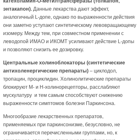
катехоламин-О-метилтрансферазы (толкапон,
энтакапон).
Данные лекарства дают эффект,
аналогичный L-допе, однако по выраженности действия
они заметно уступают синтетическому левовращающему
изомеру. Между тем, при совместном применении с
леводопой ИМАО и ИКОМТ усиливают действие L-допы
и позволяют снизить ее дозировку.
Центральные холиноблокаторы (синтетические
антихоленергические препараты)
– циклодол,
тропацин, проциклидин. Холинолитические препараты
блокируют М- и Н-холинорецепторы, расслабляют
мускулатуру и тем самым способствуют снижению
выраженности симптомов болезни Паркинсона.
Многообразие лекарственных препаратов,
применяемых при паркинсонизме, безусловно, не
ограничивается перечисленными группами, но, к