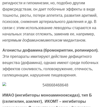
ригидности и гипокинезии, но, подобно другим
фармсредствам, он дает побочные эффекты в виде
тошноты, рвоты, потери аппетита, развития аритмий,
психозов, снижения артериального давления и др. В
связи с этим использование леводопы стараются на
начальных этапах отложить, заменив ее, например,
непрямым дофаминомиметиком
мидантаном.
Агонисты дофамина (бромокриптин, ропинирол).
Эти препараты имитируют действие дефицитного
вещества (дофамина), однако имеют среди побочных
эффектов сонливость, головокружение, отечность,
галлюцинации, нарушение пищеварения.
ИМАО (ингибиторы моноаминооксидаз), тип Б
(селигилин, азилект), ИКОМТ – ингибиторы