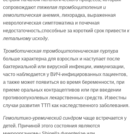
сопровождают
тяжелая тромбоцитопения и
гемолитическая
анемия, лихорадка, выраженная
неврологическая симптоматика и почечная
недостаточность,способные за короткий срок привести
к
летальному исходу
.
Тромботическая тромбоцитопеническая пурпура
больше характерна для взрослых и наступает после
бактериальной или вирусной инфекции, иммунизации,
часто наблюдается у ВИЧ-инфицированных пациентов,
а также может появиться во время беременности, при
приеме оральных контрацептивов или при введении
противоопухолевых лекарственных средств. Известны
случаи развития ТТП как наследственного заболевания.
Гемолитико-уремический синдром
чаще встречается у
детей. Причиной этого состояния являются
микроорганизмы Shigella dysenteriae или