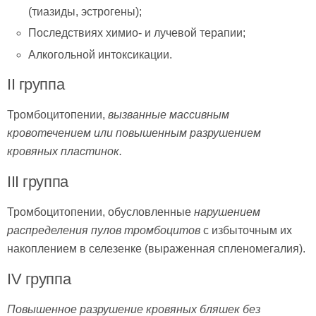
(тиазиды, эстрогены);
Последствиях химио- и лучевой терапии;
Алкогольной интоксикации.
II группа
Тромбоцитопении,
вызванные массивным
кровотечением или повышенным разрушением
кровяных пластинок.
III группа
Тромбоцитопении, обусловленные
нарушением
распределения пулов
тромбоцитов
с избыточным их
накоплением в селезенке (выраженная спленомегалия).
IV группа
Повышенное
разрушение кровяных бляшек без