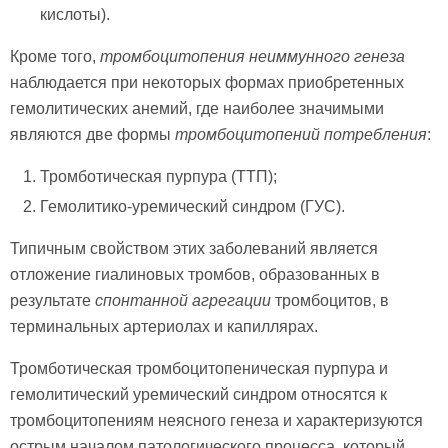
кислоты).
Кроме того,
тромбоцитопения неиммунного генеза
наблюдается при некоторых формах приобретенных
гемолитических анемий, где наиболее значимыми
являются две формы
тромбоцитопений потребления
:
Тромботическая пурпура (ТТП);
Гемолитико-уремический синдром (ГУС).
Типичным свойством этих заболеваний является
отложение гиалиновых тромбов, образованных в
результате
спонтанной агрегации
тромбоцитов, в
терминальных артериолах и капиллярах.
Тромботическая тромбоцитопеническая пурпура и
гемолитический уремический синдром относятся к
тромбоцитопениям неясного генеза и характеризуются
острым началом патологического процесса, который