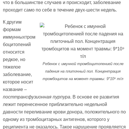
что в большинстве случаев и происходит, заболевание
проходит само по себе в течение двух-шести недель.
К другим
формам
иммунныхтром
боцитопений
относится
редкое, но
Ребенок с имунной тромбоцитопенией после
тяжелое
падения на плиточный пол. Концентрация
заболевание,
тромбоцитов на момент травмы: 9*10⁹ т/л
которое носит
название –
посттрансфузионная пурпура
. В основе ее развития
лежит перенесенное приблизительно недельной
давности переливание крови донора, положительного по
одному из тромбоцитарных антигенов, которого у
реципиента не оказалось. Такое нарушение проявляется