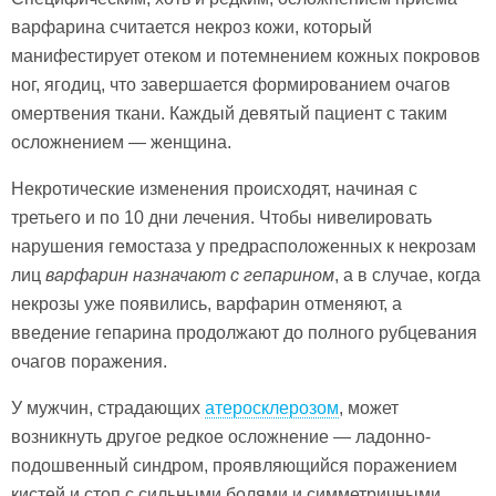
варфарина считается некроз кожи, который
манифестирует отеком и потемнением кожных покровов
ног, ягодиц, что завершается формированием очагов
омертвения ткани. Каждый девятый пациент с таким
осложнением — женщина.
Некротические изменения происходят, начиная с
третьего и по 10 дни лечения. Чтобы нивелировать
нарушения гемостаза у предрасположенных к некрозам
лиц
варфарин назначают с гепарином
, а в случае, когда
некрозы уже появились, варфарин отменяют, а
введение гепарина продолжают до полного рубцевания
очагов поражения.
У мужчин, страдающих
атеросклерозом
, может
возникнуть другое редкое осложнение — ладонно-
подошвенный синдром, проявляющийся поражением
кистей и стоп с сильными болями и симметричными