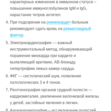
характерные изменения в иммунном статусе –
повышение иммуноглобулинов IgM и IgG,
нарастание титров антител.
При подозрении на
ревмокардит
больным
рекомендуют сдать кровь на
ревматоидный
фактор
.
Электрокардиография — важный
инструментальный метод, обнаруживающий
поражение миокарда при кардите и
выявляющий аритмию, АВ-блокаду,
гипертрофию левых камер сердца.
ФКГ — систолический шум, появление
патологических 3 и 4 тонов.
Рентгенография органов грудной полости —
кардиомегалия, увеличение вилочковой железы
у детей, застойные явления в легких.
Ангиокардиография – исследование полостей