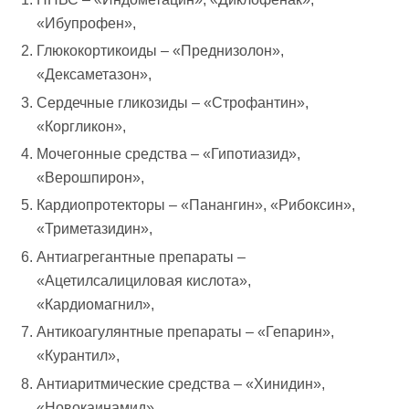
«Ибупрофен»,
Глюкокортикоиды – «Преднизолон»,
«Дексаметазон»,
Сердечные гликозиды – «Строфантин»,
«Коргликон»,
Мочегонные средства – «Гипотиазид»,
«Верошпирон»,
Кардиопротекторы – «Панангин», «Рибоксин»,
«Триметазидин»,
Антиагрегантные препараты –
«Ацетилсалициловая кислота»,
«Кардиомагнил»,
Антикоагулянтные препараты – «Гепарин»,
«Курантил»,
Антиаритмические средства – «Хинидин»,
«Новокаинамид»,