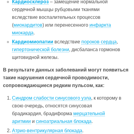
Кардиосклероз
– замещение нормальной
сердечной мышцы рубцовыми тканями
вследствие воспалительных процессов
(
миокардитов
) или перенесенного
инфаркта
миокарда
.
Кардиомиопатии
вследствие
пороков сердца
,
гипертонической болезни
, дисбаланса гормонов
щитовидной железы.
В результате данных заболеваний могут появиться
такие нарушения сердечной проводимости,
сопровождающиеся редким пульсом, как:
Синдром слабости синусового узла
, к которому в
свою очередь, относятся синусовая
брадикардия, брадиформа
мерцательной
аритмии
и
синоатриальная блокада
.
Атрио-вентрикулярная блокада
.