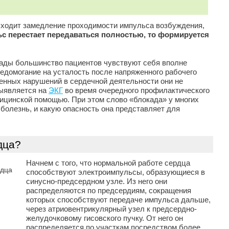
исходит замедление проходимости импульса возбуждения,
с перестает передаваться полностью, то формируется
кады большинство пациентов чувствуют себя вполне
едомогание на усталость после напряженного рабочего
ственных нарушений в сердечной деятельности они не
выявляется на
ЭКГ
во время очередного профилактического
ицинской помощью. При этом слово «блокада» у многих
а болезнь, и какую опасность она представляет для
дца?
Начнем с того, что нормальной работе сердца
способствуют электроимпульсы, образующиеся в
синусно-предсердном узле. Из него они
распределяются по предсердиям, сокращения
которых способствуют передаче импульса дальше,
через атриовентрикулярный узел к предсердно-
желудочковому гисовского пучку. От него он
распределяется по участкам посредством более