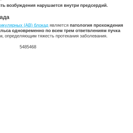
ь возбуждения нарушается внутри предсердий.
када
тикулярных (АВ) блокад
является
патология прохождения
ьса одновременно по всем трем ответвлениям пучка
ям, определяющим тяжесть протекания заболевания.