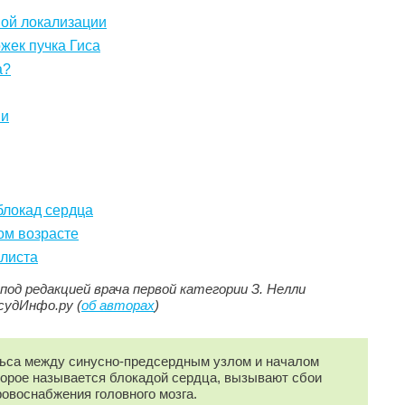
ой локализации
ожек пучка Гиса
а?
ии
блокад сердца
ом возрасте
алиста
од редакцией врача первой категории З. Нелли
судИнфо.ру (
об авторах
)
ьса между синусно-предсердным узлом и началом
оторое называется блокадой сердца, вызывают сбои
ровоснабжения головного мозга.