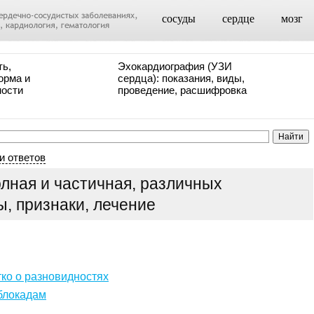
сосуды
сердце
мозг
ть,
Эхокардиография (УЗИ
орма и
сердца): показания, виды,
ности
проведение, расшифровка
и ответов
олная и частичная, различных
, признаки, лечение
ко о разновидностях
 блокадам