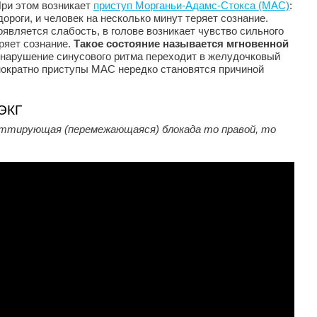
При этом возникает
приступ Морганьи-Адамс-Стокса (МАС)
:
роги, и человек на несколько минут теряет сознание.
оявляется слабость, в голове возникает чувство сильного
еряет сознание.
Такое состояние называется мгновенной
а нарушение синусового ритма переходит в желудочковый
ократно приступы МАС нередко становятся причиной
 ЭКГ
ттирующая (перемежающаяся) блокада то правой, то