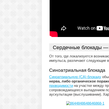
Сердечные блокады — 
От того, где локализуется возни
импульса, различают следующие 
Синоатриальная блокада
Синоатриальную (СА) блокаду
обы
нерва, либо органическое пораж
проводимости
на участке между п
сопровождающееся выпадением пол
аускультации (выслушивании). Ха