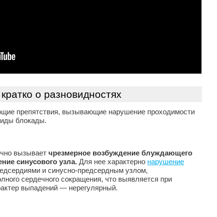
кратко о разновидностях
кающие препятствия, вызывающие нарушение проходимости
виды блокады.
чно вызывает
чрезмерное возбуждение блуждающего
ение синусового узла.
Для нее характерно
нарушение
редсердиями и синусно-предсердным узлом,
ного сердечного сокращения, что выявляется при
рактер выпадений — нерегулярный.