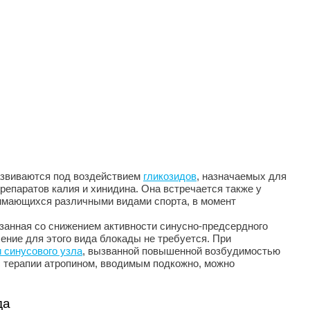
азвиваются под воздействием
гликозидов
, назначаемых для
репаратов калия и хинидина. Она встречается также у
имающихся различными видами спорта, в момент
язанная со снижением активности синусно-предсердного
ение для этого вида блокады не требуется. При
 синусового узла
, вызванной повышенной возбудимостью
с терапии атропином, вводимым подкожно, можно
да