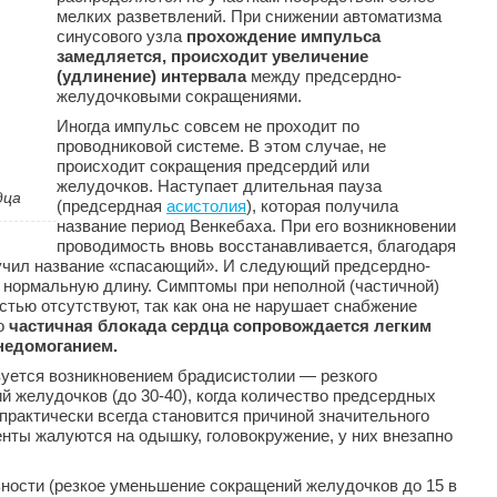
мелких разветвлений. При снижении автоматизма
синусового узла
прохождение импульса
замедляется, происходит увеличение
(удлинение) интервала
между предсердно-
желудочковыми сокращениями.
Иногда импульс совсем не проходит по
проводниковой системе. В этом случае, не
происходит сокращения предсердий или
желудочков. Наступает длительная пауза
дца
(предсердная
асистолия
), которая получила
название период Венкебаха. При его возникновении
проводимость вновь восстанавливается, благодаря
лучил название «спасающий». И следующий предсердно-
 нормальную длину. Симптомы при неполной (частичной)
стью отсутствуют, так как она не нарушает снабжение
о
частичная блокада сердца сопровождается легким
недомоганием.
зуется возникновением брадисистолии — резкого
 желудочков (до 30-40), когда количество предсердных
практически всегда становится причиной значительного
нты жалуются на одышку, головокружение, у них внезапно
ности (резкое уменьшение сокращений желудочков до 15 в