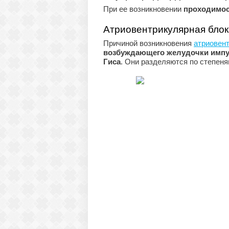
При ее возникновении
проходимост
Атриовентрикулярная бло
Причиной возникновения
атриовен
возбуждающего желудочки импул
Гиса
. Они разделяются по степен