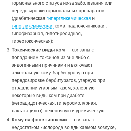
гормонального статуса из-за заболевания или
передозировки гормональных препаратов
(диабетическая
гипергликемическая
и
гипогликемическая
кома, надпочечниковая,
гипофизарная, гипотиреоидная,
тиреотоксическая);
Токсические виды ком
— связаны с
попаданием токсинов из вне либо с
эндогенными причинами и включают
алкогольную кому, барбитуровую при
передозировке барбитуратов, угарную при
отравлении угарным газом, холерную,
некоторые виды ком при диабете
(кетоацидотическая, гиперосмолярная,
лактатацидоз), печеночную и уремическую;
Кому на фоне гипоксии
— связана с
недостатком кислорода во вдыхаемом воздухе,