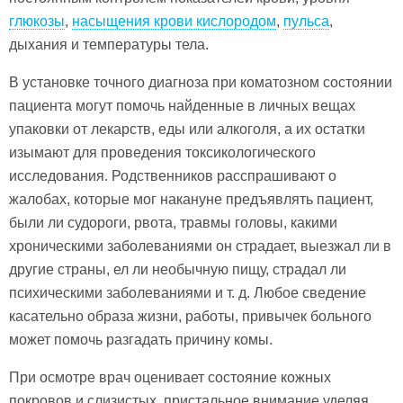
глюкозы
,
насыщения крови кислородом
,
пульса
,
дыхания и температуры тела.
В установке точного диагноза при коматозном состоянии
пациента могут помочь найденные в личных вещах
упаковки от лекарств, еды или алкоголя, а их остатки
изымают для проведения токсикологического
исследования. Родственников расспрашивают о
жалобах, которые мог накануне предъявлять пациент,
были ли судороги, рвота, травмы головы, какими
хроническими заболеваниями он страдает, выезжал ли в
другие страны, ел ли необычную пищу, страдал ли
психическими заболеваниями и т. д. Любое сведение
касательно образа жизни, работы, привычек больного
может помочь разгадать причину комы.
При осмотре врач оценивает состояние кожных
покровов и слизистых, пристальное внимание уделяя