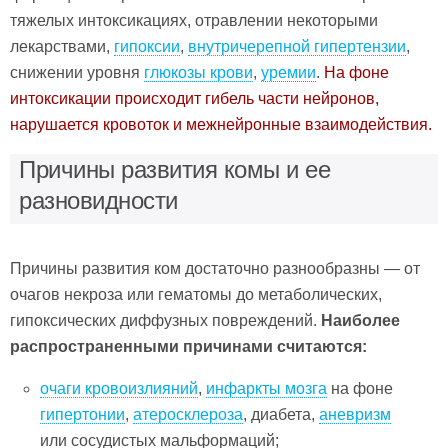
тяжелых интоксикациях, отравлении некоторыми
лекарствами,
гипоксии
,
внутричерепной гипертензии
,
снижении уровня
глюкозы крови
,
уремии
.
На фоне
интоксикации происходит гибель части нейронов,
нарушается кровоток и межнейронные взаимодействия.
Причины развития комы и ее
разновидности
Причины развития ком достаточно разнообразны — от
очагов некроза или гематомы до метаболических,
гипоксических диффузных повреждений.
Наиболее
распространенными причинами считаются:
очаги кровоизлияний
,
инфаркты мозга
на фоне
гипертонии
,
атеросклероза
, диабета,
аневризм
или сосудистых мальформаций;